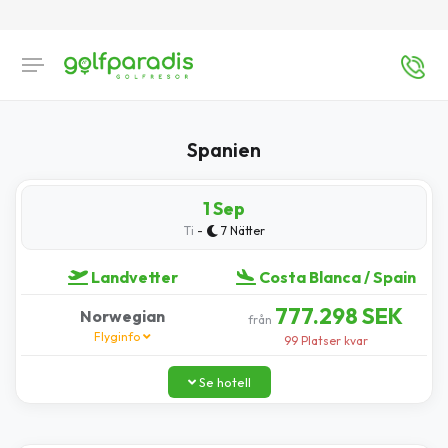
Spanien
1 Sep
-
Ti
7 Nätter
Landvetter
Costa Blanca / Spain
777.298 SEK
Norwegian
från
Flyginfo
99 Platser kvar
Se hotell