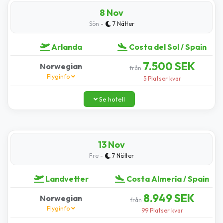
8 Nov
-
Sön
7 Nätter
Arlanda
Costa del Sol / Spain
7.500 SEK
Norwegian
från
Flyginfo
5 Platser kvar
Se hotell
13 Nov
-
Fre
7 Nätter
Landvetter
Costa Almería / Spain
8.949 SEK
Norwegian
från
Flyginfo
99 Platser kvar