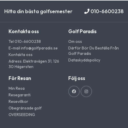
Hitta din bästa golfsemester
010-6600238
Kontakta oss
Golf Paradis
Tel 010-6600238
Om oss
E-mail
info@golfparadis.se
Därför Bör Du Beställa Från
Golf Paradis
Kontakta oss
Dataskyddspolicy
Adress: Elektravägen 31, 126
30 Hägersten
För Resan
Följ oss
Min Resa
Resegaranti
Resevillkor
Obegränsade golf
OVERSEEDING