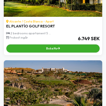
Alicante
/
Costa Blanca
-
Apart
EL PLANTÍO GOLF RESORT
2 bedrooms apartament 5 ...
Frukost ingår
6.749 SEK
Boka Nu