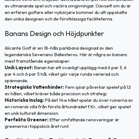
av utmanande spel och vackra omgivningar. Oavsett om du är
en erfaren golfare eller nybörjare kommer du att uppskatta
den unika designen och de förstklassiga faciliteterna.
Banans Design och Höjdpunkter
Alicante Golf är en 18-håls parkbana designad av den
legendariska Severiano Ballesteros. Här är några av banans
mest framstående egenskaper:
Unik Layout:
Banan har ett ovanligt upplägg med 6 par 3, 6
par 4 och 6 par 5 hål, vilket gör varje runda varierad och
spännande.
Strategiska Vattenhinder:
Fem sjöar påverkar spelet på 12
av hålen, vilket kräver både precision och strategi.
Historiska Inslag:
På det 14:e hålet spelar du över ruinerna av
en romersk villa från första århundradet f.Kr., vilket ger spelet
en unik kulturell dimension.
Perfekta Greener:
Efter omfattande renoveringar är
greenerna i toppskick året runt.