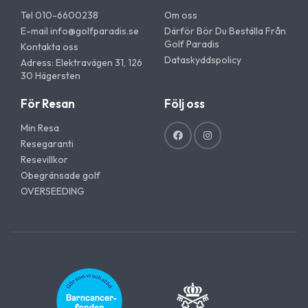
Tel 010-6600238
Om oss
E-mail
info@golfparadis.se
Därför Bör Du Beställa Från
Golf Paradis
Kontakta oss
Dataskyddspolicy
Adress: Elektravägen 31, 126
30 Hägersten
För Resan
Följ oss
Min Resa
Resegaranti
Resevillkor
Obegränsade golf
OVERSEEDING