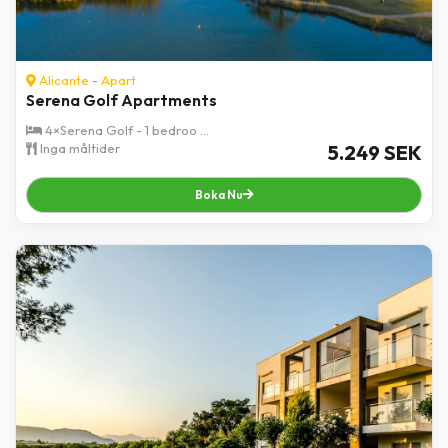
Alicante
-
Apart
Serena Golf Apartments
4×Serena Golf - 1 bedroo ...
Inga måltider
5.249 SEK
Boka Nu