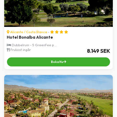
Alicante
/
Costa Blanca
-
Hotel Bonalba Alicante
Dubbelrum - 5 GreenFee p ...
Frukost ingår
8.149 SEK
Boka Nu