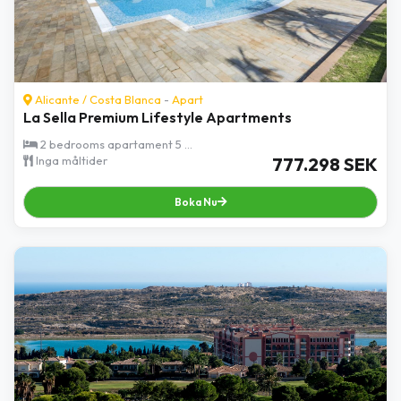
Alicante
/
Costa Blanca
-
Apart
La Sella Premium Lifestyle Apartments
2 bedrooms apartament 5 ...
Inga måltider
777.298 SEK
Boka Nu