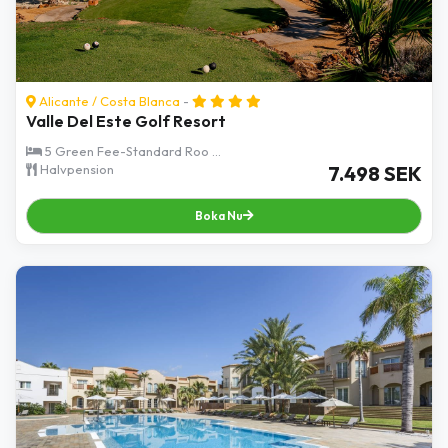
Alicante
/
Costa Blanca
-
Valle Del Este Golf Resort
5 Green Fee-Standard Roo ...
Halvpension
7.498 SEK
Boka Nu