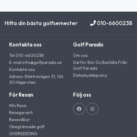
Hitta din bästa golfsemester
010-6600238
Kontakta oss
Golf Paradis
Tel 010-6600238
Om oss
E-mail
info@golfparadis.se
Därför Bör Du Beställa Från
Golf Paradis
Kontakta oss
Dataskyddspolicy
Adress: Elektravägen 31, 126
30 Hägersten
För Resan
Följ oss
Min Resa
Resegaranti
Resevillkor
Obegränsade golf
OVERSEEDING