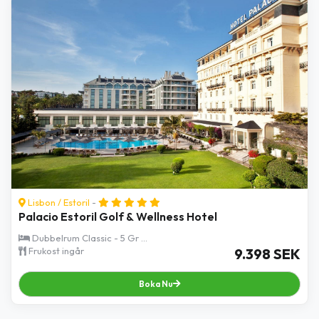
Lisbon
/
Estoril
-
Palacio Estoril Golf & Wellness Hotel
Dubbelrum Classic - 5 Gr ...
Frukost ingår
9.398 SEK
Boka Nu