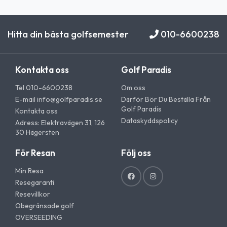
Hitta din bästa golfsemester
010-6600238
Kontakta oss
Golf Paradis
Tel 010-6600238
Om oss
E-mail
info@golfparadis.se
Därför Bör Du Beställa Från
Golf Paradis
Kontakta oss
Dataskyddspolicy
Adress: Elektravägen 31, 126
30 Hägersten
För Resan
Följ oss
Min Resa
Resegaranti
Resevillkor
Obegränsade golf
OVERSEEDING