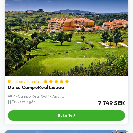
Lisbon
/
Turcifal
-
Dolce CampoReal Lisboa
4×Campo Real Golf - Apar ...
Frukost ingår
7.749 SEK
Boka Nu