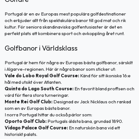
Portugal är en av Europas mest populära golfdestinationer
och erbjuder allt från spektakulära banor till god mat och rik
kultur. För seniora skandinaviska golfentusiaster är det en
perfekt plats att kombinera sport och avkoppling året runt.
Golfbanor i Världsklass
Portugal är hem för några av Europas bästa golfbanor, särskilt
i Algarve-regionen. Här är några banor som sticker ut:
Vale do Lobo Royal Golf Course:
Känd för sitt ikoniska 16:e
hål med utsikt över Atlanten.
Quinta do Lago South Course:
En favorit bland proffsen och
värd för flera stora turneringar.
Monte Rei Golf Club:
Designad av Jack Nicklaus och rankad
som en av Europas bästa banor.
I norra Portugal hittar du också pärlor som:
Oporto Golf Club:
Portugals äldsta bana, grundad 1890.
Vidago Palace Golf Course:
En naturskön bana vid ett
historiskt palats.