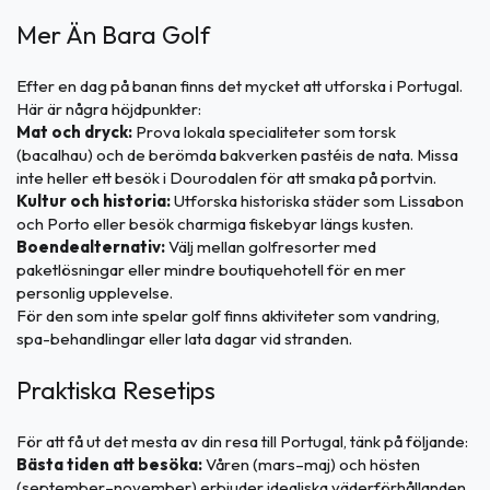
Mer Än Bara Golf
Efter en dag på banan finns det mycket att utforska i Portugal.
Här är några höjdpunkter:
Mat och dryck:
Prova lokala specialiteter som torsk
(bacalhau) och de berömda bakverken pastéis de nata. Missa
inte heller ett besök i Dourodalen för att smaka på portvin.
Kultur och historia:
Utforska historiska städer som Lissabon
och Porto eller besök charmiga fiskebyar längs kusten.
Boendealternativ:
Välj mellan golfresorter med
paketlösningar eller mindre boutiquehotell för en mer
personlig upplevelse.
För den som inte spelar golf finns aktiviteter som vandring,
spa-behandlingar eller lata dagar vid stranden.
Praktiska Resetips
För att få ut det mesta av din resa till Portugal, tänk på följande:
Bästa tiden att besöka:
Våren (mars–maj) och hösten
(september–november) erbjuder idealiska väderförhållanden.