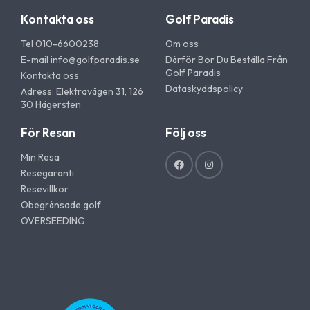
Kontakta oss
Golf Paradis
Tel 010-6600238
Om oss
E-mail
info@golfparadis.se
Därför Bör Du Beställa Från
Golf Paradis
Kontakta oss
Dataskyddspolicy
Adress: Elektravägen 31, 126
30 Hägersten
För Resan
Följ oss
Min Resa
Resegaranti
Resevillkor
Obegränsade golf
OVERSEEDING