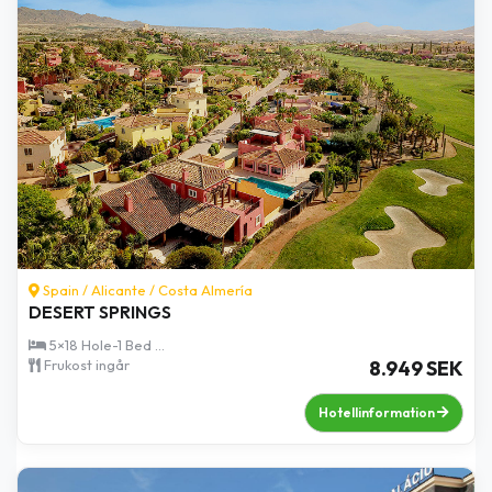
Spain /
Alicante
/
Costa Almería
DESERT SPRINGS
5×18 Hole-1 Bed ...
Frukost ingår
8.949 SEK
Hotellinformation