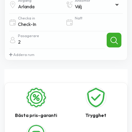
Avgång
Ankomst
Välj
Checka in
Natt
Pasagerare
2
Addera rum
Bästa pris-garanti
Trygghet