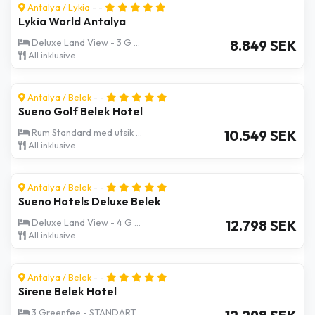
Antalya
/
Lykia
- -
Lykia World Antalya
Deluxe Land View - 3 G ...
8.849 SEK
All inklusive
Antalya
/
Belek
- -
Sueno Golf Belek Hotel
Rum Standard med utsik ...
10.549 SEK
All inklusive
Antalya
/
Belek
- -
Sueno Hotels Deluxe Belek
Deluxe Land View - 4 G ...
12.798 SEK
All inklusive
Antalya
/
Belek
- -
Sirene Belek Hotel
3 Greenfee - STANDART ...