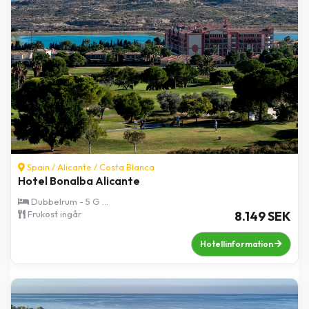
Spain /
Alicante
/
Costa Blanca
Hotel Bonalba Alicante
Dubbelrum - 5 G ...
Frukost ingår
8.149 SEK
Hotellinformation