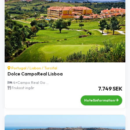
Portugal /
Lisbon
/
Turcifal
Dolce CampoReal Lisboa
4×Campo Real Go ...
Frukost ingår
7.749 SEK
Hotellinformation