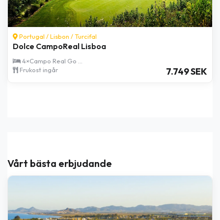
Spain /
Alicante
/
Costa Blanca
Hotel Bonalba Alicante
Dubbelrum - 5 G ...
Frukost ingår
8.149 SEK
Vårt bästa erbjudande