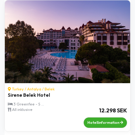
Turkey /
Antalya
/
Belek
Sirene Belek Hotel
3 Greenfee - S ...
All inklusive
12.298 SEK
Hotellinformation