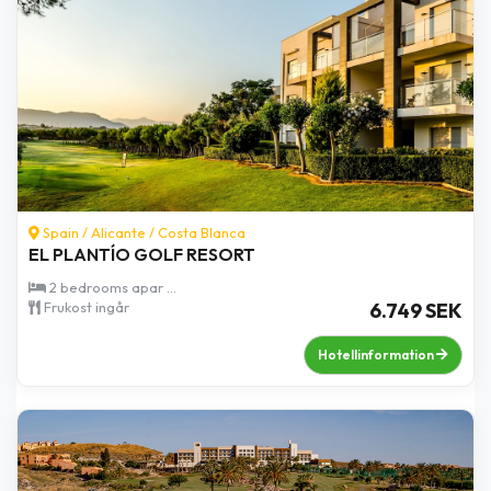
Spain /
Alicante
/
Costa Blanca
EL PLANTÍO GOLF RESORT
2 bedrooms apar ...
Frukost ingår
6.749 SEK
Hotellinformation