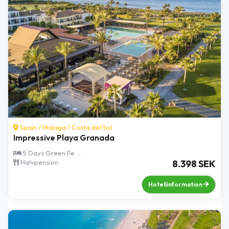
Spain /
Malaga
/
Costa del Sol
Impressive Playa Granada
5 Days Green Fe ...
Halvpension
8.398 SEK
Hotellinformation