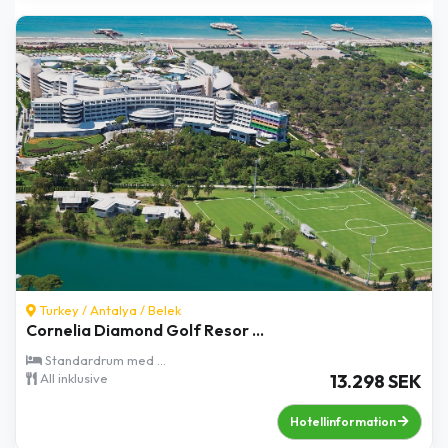
Turkey /
Antalya
/
Belek
Cornelia Diamond Golf Resor ...
Standardrum med ...
All inklusive
13.298 SEK
Hotellinformation