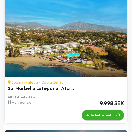
Spain /
Malaga
/
Costa del Sol
Sol Marbella Estepona · Ata ...
Unlimited Golf ...
Halvpension
9.998 SEK
Hotellinformation