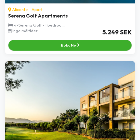
Alicante
-
Apart
Serena Golf Apartments
4×Serena Golf - 1 bedroo ...
Inga måltider
5.249 SEK
Boka Nu