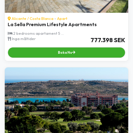
Alicante
/
Costa Blanca
-
Apart
La Sella Premium Lifestyle Apartments
2 bedrooms apartament 5 ...
Inga måltider
777.398 SEK
Boka Nu