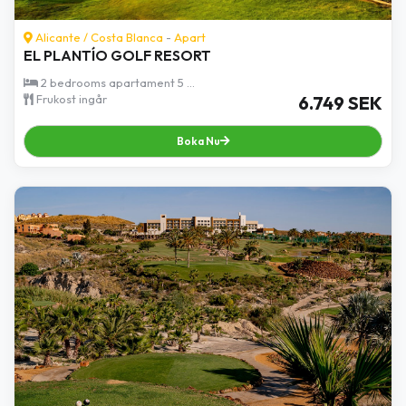
Alicante
/
Costa Blanca
-
Apart
EL PLANTÍO GOLF RESORT
2 bedrooms apartament 5 ...
Frukost ingår
6.749 SEK
Boka Nu