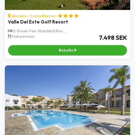
Alicante
/
Costa Blanca
-
Valle Del Este Golf Resort
5 Green Fee-Standard Roo ...
Halvpension
7.498 SEK
Boka Nu