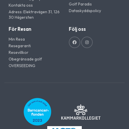
Golf Paradis
Kontakta oss
Dataskyddspolicy
Adress: Elektravägen 31, 126
30 Hägersten
För Resan
Följ oss
Min Resa
Resegaranti
Resevillkor
Obegränsade golf
OVERSEEDING