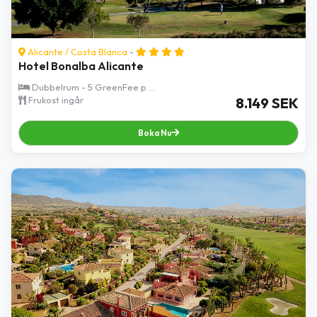
Alicante
/
Costa Blanca
-
Hotel Bonalba Alicante
Dubbelrum - 5 GreenFee p ...
Frukost ingår
8.149 SEK
Boka Nu