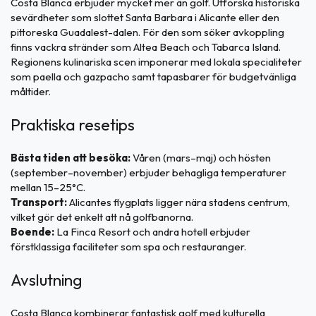
Costa Blanca erbjuder mycket mer än golf. Utforska historiska
sevärdheter som slottet Santa Barbara i Alicante eller den
pittoreska Guadalest-dalen. För den som söker avkoppling
finns vackra stränder som Altea Beach och Tabarca Island.
Regionens kulinariska scen imponerar med lokala specialiteter
som paella och gazpacho samt tapasbarer för budgetvänliga
måltider.
Praktiska resetips
Bästa tiden att besöka:
Våren (mars–maj) och hösten
(september–november) erbjuder behagliga temperaturer
mellan 15–25°C.
Transport:
Alicantes flygplats ligger nära stadens centrum,
vilket gör det enkelt att nå golfbanorna.
Boende:
La Finca Resort och andra hotell erbjuder
förstklassiga faciliteter som spa och restauranger.
Avslutning
Costa Blanca kombinerar fantastisk golf med kulturella