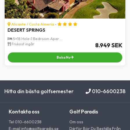
Alicante
/
Costa Almería
-
DESERT SPRINGS
5×18 Hole-1 Bedroom Apar ...
Frukost ingår
8.949 SEK
Boka Nu
Hitta din bästa golfsemester
010-6600238
Kontakta oss
Golf Paradis
Tel 010-6600238
Om oss
E-mail
info@golfparadis.se
Därför Bör Du Beställa Från