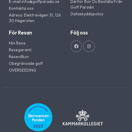
E-mail
info@golfparadis.se
Därför Bör Du Beställa Från
Golf Paradis
Kontakta oss
Dataskyddspolicy
Adress: Elektravägen 31, 126
30 Hägersten
För Resan
Följ oss
Min Resa
Resegaranti
Resevillkor
Obegränsade golf
OVERSEEDING