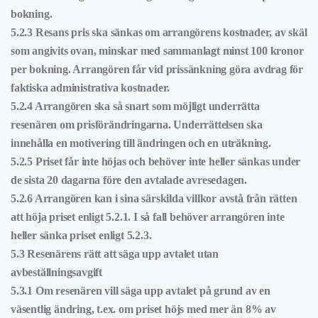
bokning.
5.2.3 Resans pris ska sänkas om arrangörens kostnader, av skäl
som angivits ovan, minskar med sammanlagt minst 100 kronor
per bokning. Arrangören får vid prissänkning göra avdrag för
faktiska administrativa kostnader.
5.2.4 Arrangören ska så snart som möjligt underrätta
resenären om prisförändringarna. Underrättelsen ska
innehålla en motivering till ändringen och en uträkning.
5.2.5 Priset får inte höjas och behöver inte heller sänkas under
de sista 20 dagarna före den avtalade avresedagen.
5.2.6 Arrangören kan i sina särskilda villkor avstå från rätten
att höja priset enligt 5.2.1. I så fall behöver arrangören inte
heller sänka priset enligt 5.2.3.
5.3 Resenärens rätt att säga upp avtalet utan
avbeställningsavgift
5.3.1 Om resenären vill säga upp avtalet på grund av en
väsentlig ändring, t.ex. om priset höjs med mer än 8% av