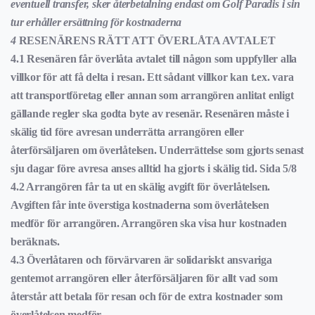
eventuell transfer, sker återbetalning endast om Golf Paradis i sin
tur erhåller ersättning för kostnaderna
4
RESENÄRENS RÄTT ATT ÖVERLÅTA AVTALET
4.1 Resenären får överlåta avtalet till någon som uppfyller alla
villkor för att få delta i resan. Ett sådant villkor kan t.ex. vara
att transportföretag eller annan som arrangören anlitat enligt
gällande regler ska godta byte av resenär. Resenären måste i
skälig tid före avresan underrätta arrangören eller
återförsäljaren om överlåtelsen. Underrättelse som gjorts senast
sju dagar före avresa anses alltid ha gjorts i skälig tid. Sida 5/8
4.2 Arrangören får ta ut en skälig avgift för överlåtelsen.
Avgiften får inte överstiga kostnaderna som överlåtelsen
medför för arrangören. Arrangören ska visa hur kostnaden
beräknats.
4.3 Överlåtaren och förvärvaren är solidariskt ansvariga
gentemot arrangören eller återförsäljaren för allt vad som
återstår att betala för resan och för de extra kostnader som
överlåtelsen medför.