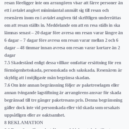
resan föreligger inte om arrangören visar att färre personer än
ett i avtalet angivet minimiantal anmält sig till resan och
resenären inom en i avtalet angiven tid skriftligen underrättas
om att resan ställts in. Meddelande om att en resa ställs in ska
lämnas senast – 20 dagar före avresa om resan varar längre än
6 dagar – 7 dagar före avresa om resan varar mellan 2 och 6
dagar – 48 timmar innan avresa om resan varar kortare än 2
dagar
7.5 Skadestånd enligt dessa villkor omfattar ersättning för ren
förmögenhetsskada, personskada och sakskada. Resenären är
skyldig att i möjligaste mån begränsa skadan.
7.6 Om inte annan begränsning följer av paketreselagen eller
annan tvingande lagstiftning är arrangörens ansvar för skada
begränsad till tre gånger paketresans pris. Denna begränsning
gäller dock inte vid personskada eller vid skada som orsakats
uppsåtligen eller av oaktsamhet.
8 REKLAMATION