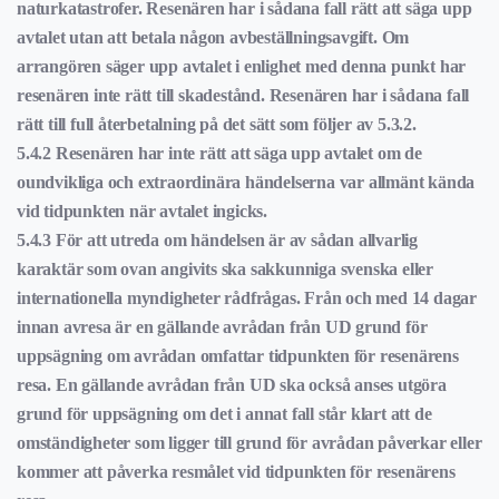
naturkatastrofer. Resenären har i sådana fall rätt att säga upp
avtalet utan att betala någon avbeställningsavgift. Om
arrangören säger upp avtalet i enlighet med denna punkt har
resenären inte rätt till skadestånd. Resenären har i sådana fall
rätt till full återbetalning på det sätt som följer av 5.3.2.
5.4.2 Resenären har inte rätt att säga upp avtalet om de
oundvikliga och extraordinära händelserna var allmänt kända
vid tidpunkten när avtalet ingicks.
5.4.3 För att utreda om händelsen är av sådan allvarlig
karaktär som ovan angivits ska sakkunniga svenska eller
internationella myndigheter rådfrågas. Från och med 14 dagar
innan avresa är en gällande avrådan från UD grund för
uppsägning om avrådan omfattar tidpunkten för resenärens
resa. En gällande avrådan från UD ska också anses utgöra
grund för uppsägning om det i annat fall står klart att de
omständigheter som ligger till grund för avrådan påverkar eller
kommer att påverka resmålet vid tidpunkten för resenärens