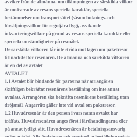
avviker från de allmänna, om tillämpningen av särskilda villkor
är motiverade av resans speciella karaktär, speciella
bestämmelser om transportsättet (såsom boknings- och
försäljningsvillkor för reguljära flyg), avvikande
inkvarteringsvillkor på grund av resans speciella karaktär eller
speciella omständigheter på resmålet.
De särskilda villkoren får inte strida mot lagen om paketresor
till nackdel för resenären. De allmänna och särskilda villkoren
är en del av avtalet
AVTALET
1.1 Avtalet blir bindande för parterna när arrangören
skriftligen bekräftat resenärens beställning om inte annat
avtalats. Arrangören ska bekräfta resenärens beställning utan
dröjsmål. Ångerrätt gäller inte vid avtal om paketresor.
1.2 Huvudresenär är den person i vars namn avtalet har
träffats. Huvudresenären anges först i färdhandlingarna eller
på annat tydligt sätt. Huvudresenären är betalningsansvarig
enligt avtalet. Alla ändringar och eventuell avbeställning måste