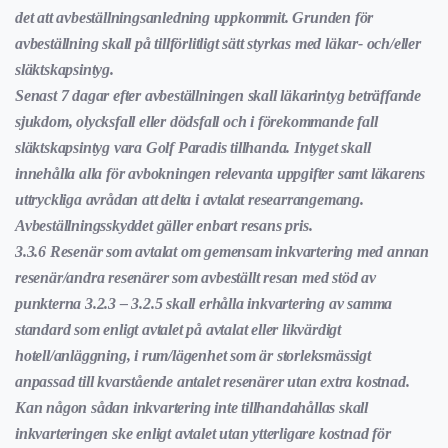
det att avbeställningsanledning uppkommit. Grunden för
avbeställning skall på tillförlitligt sätt styrkas med läkar- och/eller
släktskapsintyg.
Senast 7 dagar efter avbeställningen skall läkarintyg beträffande
sjukdom, olycksfall eller dödsfall och i förekommande fall
släktskapsintyg vara Golf Paradis tillhanda. Intyget skall
innehålla alla för avbokningen relevanta uppgifter samt läkarens
uttryckliga avrådan att delta i avtalat researrangemang.
Avbeställningsskyddet gäller enbart resans pris.
3.3.6 Resenär som avtalat om gemensam inkvartering med annan
resenär/andra resenärer som avbeställt resan med stöd av
punkterna 3.2.3 – 3.2.5 skall erhålla inkvartering av samma
standard som enligt avtalet på avtalat eller likvärdigt
hotell/anläggning, i rum/lägenhet som är storleksmässigt
anpassad till kvarstående antalet resenärer utan extra kostnad.
Kan någon sådan inkvartering inte tillhandahållas skall
inkvarteringen ske enligt avtalet utan ytterligare kostnad för