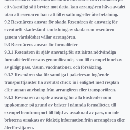
ett väsentligt sätt bryter mot detta, kan arrangören häva avtalet
utan att resenären har rätt till ersättning eller återbetalning.
9.2 Resenärens ansvar för skada Resenären är ansvarig för
eventuellt skadestånd i anledning av skada som resenären
genom vårdslöshet vållar arrangören.
9.3 Resenärens ansvar för formaliteter
9.3.1 Resenären är själv ansvarig för att iaktta nödvändiga
formaliteterförresans genomförande, som till exempel innehav
av giltigt pass, visum, vaccinationer, och försäkring.
9.3.2 Resenären ska för samtliga i paketresan ingående
transporttjänster ha avslutat check-in i enlighet med resplan
eller annan anvisning från arrangören eller transportören.
9.3.3 Resenären är själv ansvarig för alla kostnader som
uppkommer på grund av brister i nämnda formaliteter, till
exempel hemtransport till följd av avsaknad av pass, om inte
bristerna orsakats av felaktig information från arrangören eller
återförsäljaren.