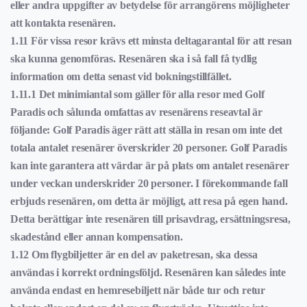
eller andra uppgifter av betydelse för arrangörens möjligheter
att kontakta resenären.
1.11 För vissa resor krävs ett minsta deltagarantal för att resan
ska kunna genomföras. Resenären ska i så fall få tydlig
information om detta senast vid bokningstillfället.
1.11.1 Det minimiantal som gäller för alla resor med Golf
Paradis och sålunda omfattas av resenärens reseavtal är
följande: Golf Paradis äger rätt att ställa in resan om inte det
totala antalet resenärer överskrider 20 personer. Golf Paradis
kan inte garantera att värdar är på plats om antalet resenärer
under veckan underskrider 20 personer. I förekommande fall
erbjuds resenären, om detta är möjligt, att resa på egen hand.
Detta berättigar inte resenären till prisavdrag, ersättningsresa,
skadestånd eller annan kompensation.
1.12 Om flygbiljetter är en del av paketresan, ska dessa
användas i korrekt ordningsföljd. Resenären kan således inte
använda endast en hemresebiljett när både tur och retur