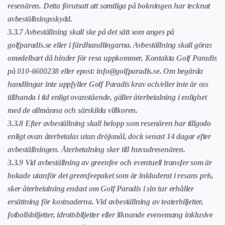
resenären. Detta förutsatt att samtliga på bokningen har tecknat
avbeställningsskydd.
3.3.7 Avbeställning skall ske på det sätt som anges på
golfparadis.se eller i färdhandlingarna. Avbeställning skall göras
omedelbart då hinder för resa uppkommer. Kontakta Golf Paradis
på 010-6600238 eller epost:
info@golfparadis.se
. Om begärda
handlingar inte uppfyller Golf Paradis krav och/eller inte är oss
tillhanda i tid enligt ovanstående, gäller återbetalning i enlighet
med de allmänna och särskilda villkoren.
3.3.8 Efter avbeställning skall belopp som resenären har tillgodo
enligt ovan återbetalas utan dröjsmål, dock senast 14 dagar efter
avbeställningen. Återbetalning sker till huvudresenären.
3.3.9 Vid avbeställning av greenfee och eventuell transfer som är
bokade utanför det greenfeepaket som är inkluderat i resans pris,
sker återbetalning endast om Golf Paradis i sin tur erhåller
ersättning för kostnaderna. Vid avbeställning av teaterbiljetter,
fotbollsbiljetter, idrottsbiljetter eller liknande evenemang inklusive