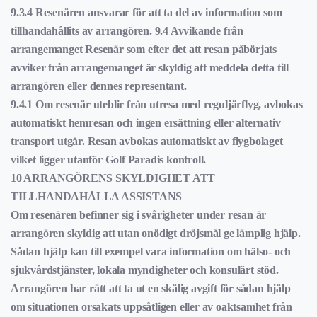
9.3.4 Resenären ansvarar för att ta del av information som
tillhandahållits av arrangören. 9.4 Avvikande från
arrangemanget Resenär som efter det att resan påbörjats
avviker från arrangemanget är skyldig att meddela detta till
arrangören eller dennes representant.
9.4.1 Om resenär uteblir från utresa med reguljärflyg, avbokas
automatiskt hemresan och ingen ersättning eller alternativ
transport utgår. Resan avbokas automatiskt av flygbolaget
vilket ligger utanför Golf Paradis kontroll.
10 ARRANGÖRENS SKYLDIGHET ATT
TILLHANDAHÅLLA ASSISTANS
Om resenären befinner sig i svårigheter under resan är
arrangören skyldig att utan onödigt dröjsmål ge lämplig hjälp.
Sådan hjälp kan till exempel vara information om hälso- och
sjukvårdstjänster, lokala myndigheter och konsulärt stöd.
Arrangören har rätt att ta ut en skälig avgift för sådan hjälp
om situationen orsakats uppsåtligen eller av oaktsamhet från