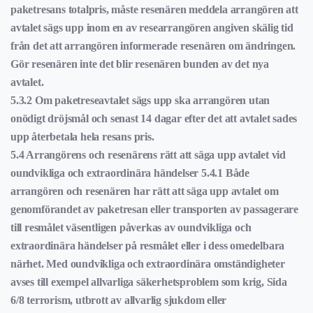
paketresans totalpris, måste resenären meddela arrangören att
avtalet sägs upp inom en av researrangören angiven skälig tid
från det att arrangören informerade resenären om ändringen.
Gör resenären inte det blir resenären bunden av det nya
avtalet.
5.3.2 Om paketreseavtalet sägs upp ska arrangören utan
onödigt dröjsmål och senast 14 dagar efter det att avtalet sades
upp återbetala hela resans pris.
5.4 Arrangörens och resenärens rätt att säga upp avtalet vid
oundvikliga och extraordinära händelser 5.4.1 Både
arrangören och resenären har rätt att säga upp avtalet om
genomförandet av paketresan eller transporten av passagerare
till resmålet väsentligen påverkas av oundvikliga och
extraordinära händelser på resmålet eller i dess omedelbara
närhet. Med oundvikliga och extraordinära omständigheter
avses till exempel allvarliga säkerhetsproblem som krig, Sida
6/8 terrorism, utbrott av allvarlig sjukdom eller