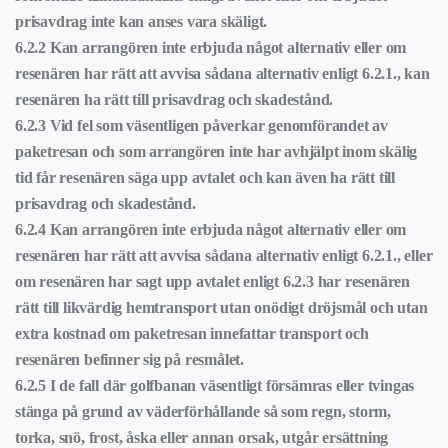
prisavdrag inte kan anses vara skäligt.
6.2.2 Kan arrangören inte erbjuda något alternativ eller om
resenären har rätt att avvisa sådana alternativ enligt 6.2.1., kan
resenären ha rätt till prisavdrag och skadestånd.
6.2.3 Vid fel som väsentligen påverkar genomförandet av
paketresan och som arrangören inte har avhjälpt inom skälig
tid får resenären säga upp avtalet och kan även ha rätt till
prisavdrag och skadestånd.
6.2.4 Kan arrangören inte erbjuda något alternativ eller om
resenären har rätt att avvisa sådana alternativ enligt 6.2.1., eller
om resenären har sagt upp avtalet enligt 6.2.3 har resenären
rätt till likvärdig hemtransport utan onödigt dröjsmål och utan
extra kostnad om paketresan innefattar transport och
resenären befinner sig på resmålet.
6.2.5 I de fall där golfbanan väsentligt försämras eller tvingas
stänga på grund av väderförhållande så som regn, storm,
torka, snö, frost, åska eller annan orsak, utgår ersättning