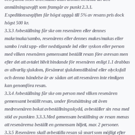
anmälningsavgift som framgår av punkt 2.3.1.
Expeditionsavgiften får högst uppgå till 5% av resans pris dock
högst 500 kr.
3.3.3 Avbeställning får ske om resenären eller dennes
make/maka/sambo, resenärens eller dennes makes/makas eller
sambo i rakt upp- eller nedstigande led eller syskon eller person
med vilken resenären gemensamt beställt resan före avresan men
efter det att avtalet blivit bindande för resenären enligt 1.1 drabbas
av allvarlig sjukdom, försämrat sjukdomstillstånd eller olycksfall
och denna händelse är av sådan art att resenären inte rimligen
kan genomföra resan.
3.3.4 Avbeställning får ske om person med vilken resenären
gemensamt beställt resan, under förutsättning att även
medresenären bokat avbeställningsskydd, avbeställer sin resa med
stöd av punkten 3.3.3.Med gemensam beställning av resan menas
att resenärerna beställt en gemensam biljett, max 2 personer.
3.3.5 Resenären skall avbeställa resan så snart som möjligt efter