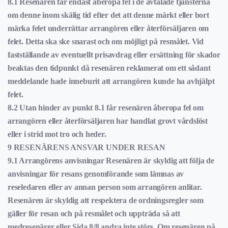
8.1 Resenären får endast åberopa fel i de avtalade tjänsterna
om denne inom skälig tid efter det att denne märkt eller bort
märka felet underrättar arrangören eller återförsäljaren om
felet. Detta ska ske snarast och om möjligt på resmålet. Vid
fastställande av eventuellt prisavdrag eller ersättning för skador
beaktas den tidpunkt då resenären reklamerat om ett sådant
meddelande hade inneburit att arrangören kunde ha avhjälpt
felet.
8.2 Utan hinder av punkt 8.1 får resenären åberopa fel om
arrangören eller återförsäljaren har handlat grovt vårdslöst
eller i strid mot tro och heder.
9 RESENÄRENS ANSVAR UNDER RESAN
9.1 Arrangörens anvisningar Resenären är skyldig att följa de
anvisningar för resans genomförande som lämnas av
reseledaren eller av annan person som arrangören anlitar.
Resenären är skyldig att respektera de ordningsregler som
gäller för resan och på resmålet och uppträda så att
medresenärer eller Sida 8/8 andra inte störs. Om resenären på