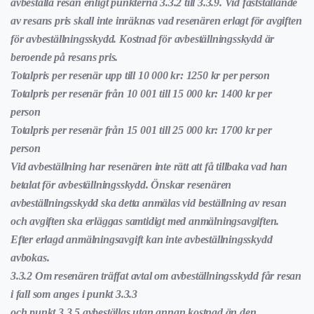
avbeställa resan enligt punkterna 3.3.2 till 3.3.9. Vid fastställande
av resans pris skall inte inräknas vad resenären erlagt för avgiften
för avbeställningsskydd. Kostnad för avbeställningsskydd är
beroende på resans pris.
Totalpris per resenär upp till 10 000 kr: 1250 kr per person
Totalpris per resenär från 10 001 till 15 000 kr: 1400 kr per
person
Totalpris per resenär från 15 001 till 25 000 kr: 1700 kr per
person
Vid avbeställning har resenären inte rätt att få tillbaka vad han
betalat för avbeställningsskydd. Önskar resenären
avbeställningsskydd ska detta anmälas vid beställning av resan
och avgiften ska erläggas samtidigt med anmälningsavgiften.
Efter erlagd anmälningsavgift kan inte avbeställningsskydd
avbokas.
3.3.2 Om resenären träffat avtal om avbeställningsskydd får resan
i fall som anges i punkt 3.3.3
och punkt 3.3.5 avbeställas utan annan kostnad än den