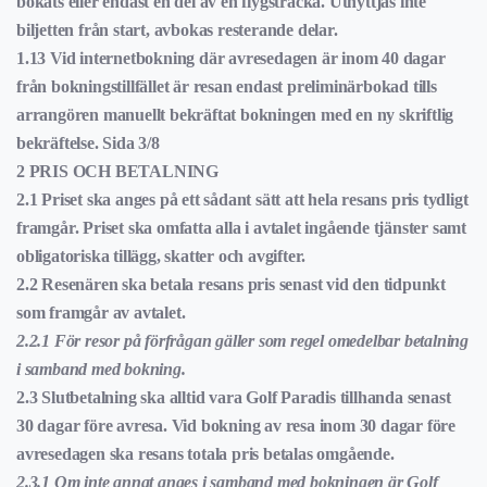
bokats eller endast en del av en flygsträcka. Utnyttjas inte
biljetten från start, avbokas resterande delar.
1.13 Vid internetbokning där avresedagen är inom 40 dagar
från bokningstillfället är resan endast preliminärbokad tills
arrangören manuellt bekräftat bokningen med en ny skriftlig
bekräftelse.
Sida 3/8
2 PRIS OCH BETALNING
2.1 Priset ska anges på ett sådant sätt att hela resans pris tydligt
framgår. Priset ska omfatta alla i avtalet ingående tjänster samt
obligatoriska tillägg, skatter och avgifter.
2.2 Resenären ska betala resans pris senast vid den tidpunkt
som framgår av avtalet.
2.2.1 För resor på förfrågan gäller som regel omedelbar betalning
i samband med bokning.
2.3 Slutbetalning ska alltid vara Golf Paradis tillhanda senast
30 dagar före avresa. Vid bokning av resa inom 30 dagar före
avresedagen ska resans totala pris betalas omgående.
2.3.1 Om inte annat anges i samband med bokningen är Golf