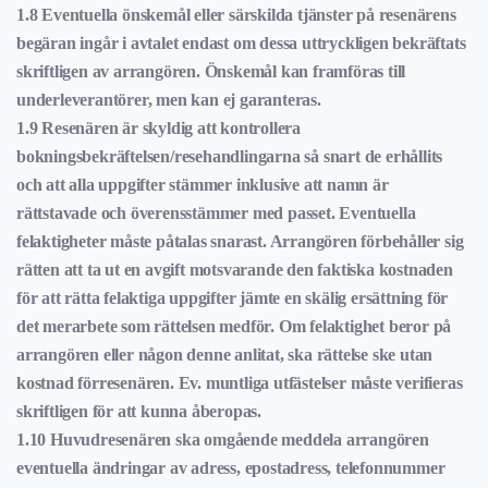
1.8 Eventuella önskemål eller särskilda tjänster på resenärens
begäran ingår i avtalet endast om dessa uttryckligen bekräftats
skriftligen av arrangören. Önskemål kan framföras till
underleverantörer, men kan ej garanteras.
1.9 Resenären är skyldig att kontrollera
bokningsbekräftelsen/resehandlingarna så snart de erhållits
och att alla uppgifter stämmer inklusive att namn är
rättstavade och överensstämmer med passet. Eventuella
felaktigheter måste påtalas snarast. Arrangören förbehåller sig
rätten att ta ut en avgift motsvarande den faktiska kostnaden
för att rätta felaktiga uppgifter jämte en skälig ersättning för
det merarbete som rättelsen medför. Om felaktighet beror på
arrangören eller någon denne anlitat, ska rättelse ske utan
kostnad förresenären. Ev. muntliga utfästelser måste verifieras
skriftligen för att kunna åberopas.
1.10 Huvudresenären ska omgående meddela arrangören
eventuella ändringar av adress, epostadress, telefonnummer