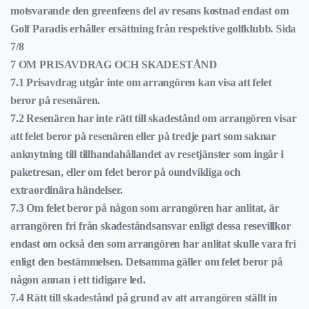
motsvarande den greenfeens del av resans kostnad endast om
Golf Paradis erhåller ersättning från respektive golfklubb.
Sida
7/8
7 OM PRISAVDRAG OCH SKADESTÅND
7.1 Prisavdrag utgår inte om arrangören kan visa att felet
beror på resenären.
7.2 Resenären har inte rätt till skadestånd om arrangören visar
att felet beror på resenären eller på tredje part som saknar
anknytning till tillhandahållandet av resetjänster som ingår i
paketresan, eller om felet beror på oundvikliga och
extraordinära händelser.
7.3 Om felet beror på någon som arrangören har anlitat, är
arrangören fri från skadeståndsansvar enligt dessa resevillkor
endast om också den som arrangören har anlitat skulle vara fri
enligt den bestämmelsen. Detsamma gäller om felet beror på
någon annan i ett tidigare led.
7.4 Rätt till skadestånd på grund av att arrangören ställt in