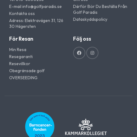
E-mail
info@golfparadis.se
Därför Bör Du Beställa Från
Golf Paradis
Kontakta oss
Dataskyddspolicy
Adress: Elektravägen 31, 126
30 Hägersten
För Resan
Följ oss
Min Resa
Resegaranti
Resevillkor
Obegränsade golf
OVERSEEDING