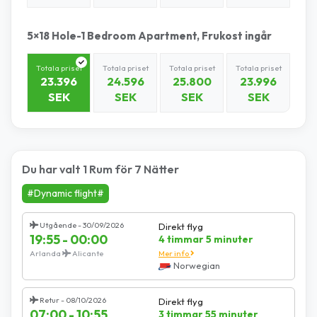
5×18 Hole-1 Bedroom Apartment, Frukost ingår
Totala priset
Totala priset
Totala priset
Totala priset
23.396
24.596
25.800
23.996
SEK
SEK
SEK
SEK
Du har valt 1 Rum för 7 Nätter
#Dynamic flight#
Utgående - 30/09/2026
Direkt flyg
19:55 - 00:00
4 timmar 5 minuter
Arlanda
Alicante
Mer info
Norwegian
Retur - 08/10/2026
Direkt flyg
07:00 - 10:55
3 timmar 55 minuter