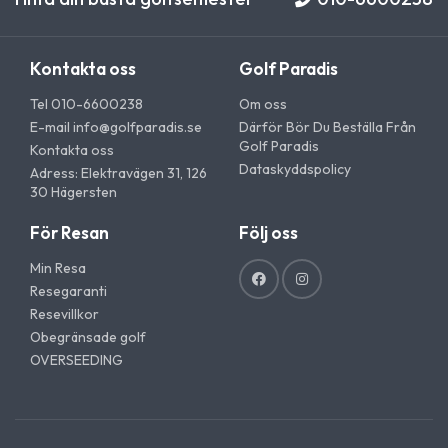
Kontakta oss
Golf Paradis
Tel 010-6600238
Om oss
E-mail
info@golfparadis.se
Därför Bör Du Beställa Från
Golf Paradis
Kontakta oss
Dataskyddspolicy
Adress: Elektravägen 31, 126
30 Hägersten
För Resan
Följ oss
Min Resa
Resegaranti
Resevillkor
Obegränsade golf
OVERSEEDING