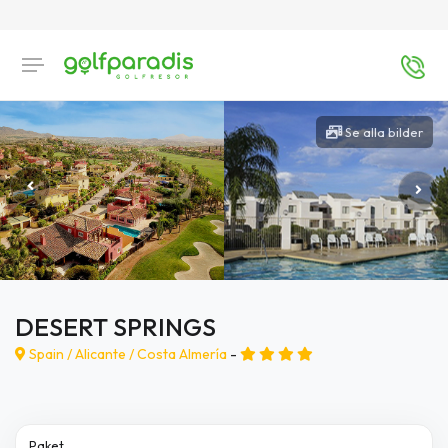
Se alla bilder
DESERT SPRINGS
Spain /
Alicante
/
Costa Almería
-
Paket