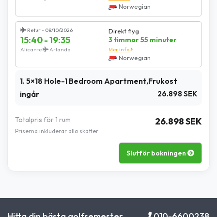
Norwegian
Retur - 08/10/2026
Direkt flyg
15:40 - 19:35
3 timmar 55 minuter
Alicante
Arlanda
Mer info
Norwegian
1. 5×18 Hole-1 Bedroom Apartment,Frukost
ingår
26.898 SEK
Totalpris för 1 rum
26.898 SEK
Priserna inkluderar alla skatter
Slutför bokningen
Hitta din bästa golfsemester
010-6600238