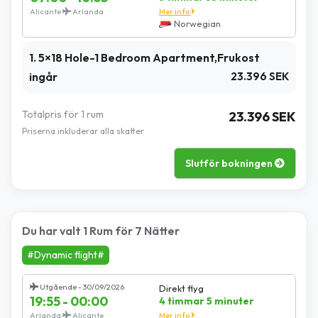
Alicante
Arlanda
Mer info
Norwegian
1. 5×18 Hole-1 Bedroom Apartment,Frukost
ingår
23.396 SEK
Totalpris för 1 rum
23.396 SEK
Priserna inkluderar alla skatter
Slutför bokningen
Du har valt 1 Rum för 7 Nätter
#Dynamic flight#
Utgående - 30/09/2026
Direkt flyg
19:55 - 00:00
4 timmar 5 minuter
Arlanda
Alicante
Mer info