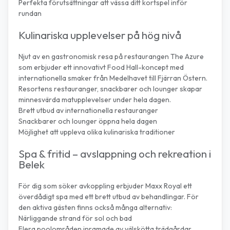
Perfekta förutsättningar att vässa ditt kortspel inför
rundan
Kulinariska upplevelser på hög nivå
Njut av en gastronomisk resa på restaurangen The Azure
som erbjuder ett innovativt Food Hall-koncept med
internationella smaker från Medelhavet till Fjärran Östern.
Resortens restauranger, snackbarer och lounger skapar
minnesvärda matupplevelser under hela dagen.
Brett utbud av internationella restauranger
Snackbarer och lounger öppna hela dagen
Möjlighet att uppleva olika kulinariska traditioner
Spa & fritid – avslappning och rekreation i
Belek
För dig som söker avkoppling erbjuder Maxx Royal ett
överdådigt spa med ett brett utbud av behandlingar. För
den aktiva gästen finns också många alternativ:
Närliggande strand för sol och bad
Flera poolområden inramade av välskötta trädgårdar