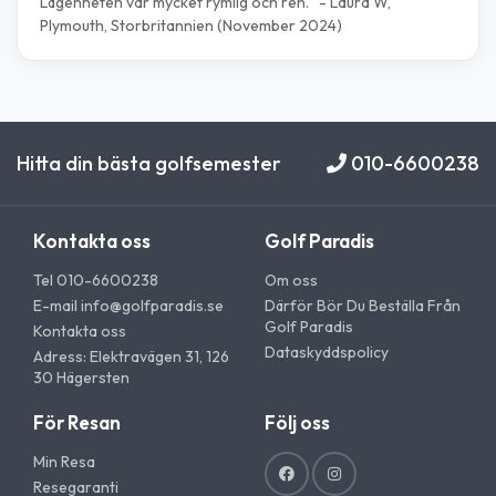
Lägenheten var mycket rymlig och ren." - Laura W,
Plymouth, Storbritannien (November 2024)
Hitta din bästa golfsemester
010-6600238
Kontakta oss
Golf Paradis
Tel 010-6600238
Om oss
E-mail
info@golfparadis.se
Därför Bör Du Beställa Från
Golf Paradis
Kontakta oss
Dataskyddspolicy
Adress: Elektravägen 31, 126
30 Hägersten
För Resan
Följ oss
Min Resa
Resegaranti