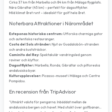
Cirka 37 km från Marbella och 84 km från Málaga flygplats.
Nära Gibraltar (45 km) – perfekt för dagsutflykter.
Mild klimat året runt – idealiskt för golf hela året.
Noterbara Attraktioner i Närområdet
Esteponas historiska centrum:
Utforska charmiga gator
och autentiska restauranger.
Costa del Sols stränder:
Njut av Guadalobón-stranden
och andra kuststräckor.
Caminito del Rey:
Spektakulär vandringsled genom
raviner och klyftor.
Dagsutflykter:
Marbella, Ronda, Gibraltar och pittoreska
andalusiska byar.
Kulturupplevelser:
Picasso-museet i Málaga och Centre
Pompidou.
En recension från TripAdvisor
"Utmärkt valuta för pengarna. Inbäddat mellan de
andalusiska bergen och havet. Med utsikt över golfbanan...