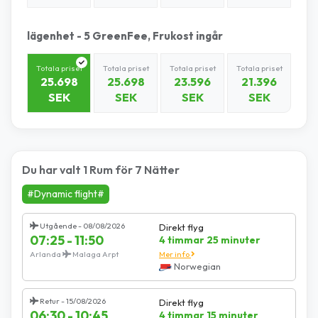
lägenhet - 5 GreenFee, Frukost ingår
Totala priset
Totala priset
Totala priset
Totala priset
25.698
25.698
23.596
21.396
SEK
SEK
SEK
SEK
Du har valt 1 Rum för 7 Nätter
#Dynamic flight#
Utgående - 08/08/2026
Direkt flyg
07:25 - 11:50
4 timmar 25 minuter
Arlanda
Malaga Arpt
Mer info
Norwegian
Retur - 15/08/2026
Direkt flyg
06:30 - 10:45
4 timmar 15 minuter