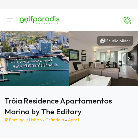
Se alla bilder
Tróia Residence Apartamentos
Marina by The Editory
Portugal /
Lisbon
/
Grândola
-
Apart