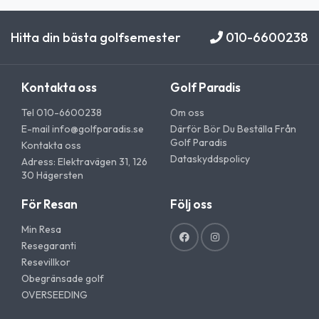
Hitta din bästa golfsemester
010-6600238
Kontakta oss
Golf Paradis
Tel 010-6600238
Om oss
E-mail
info@golfparadis.se
Därför Bör Du Beställa Från
Golf Paradis
Kontakta oss
Dataskyddspolicy
Adress: Elektravägen 31, 126
30 Hägersten
För Resan
Följ oss
Min Resa
Resegaranti
Resevillkor
Obegränsade golf
OVERSEEDING