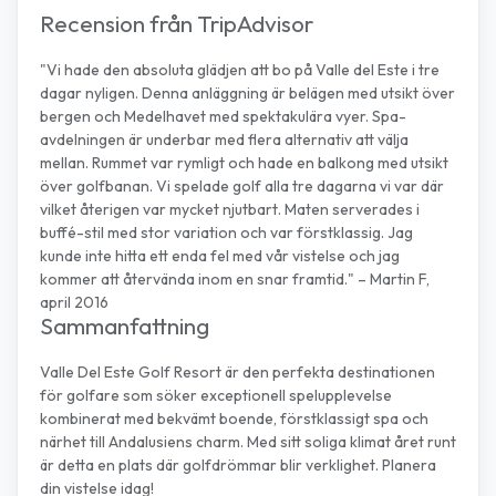
Recension från TripAdvisor
"Vi hade den absoluta glädjen att bo på Valle del Este i tre
dagar nyligen. Denna anläggning är belägen med utsikt över
bergen och Medelhavet med spektakulära vyer. Spa-
avdelningen är underbar med flera alternativ att välja
mellan. Rummet var rymligt och hade en balkong med utsikt
över golfbanan. Vi spelade golf alla tre dagarna vi var där
vilket återigen var mycket njutbart. Maten serverades i
buffé-stil med stor variation och var förstklassig. Jag
kunde inte hitta ett enda fel med vår vistelse och jag
kommer att återvända inom en snar framtid." – Martin F,
april 2016
Sammanfattning
Valle Del Este Golf Resort är den perfekta destinationen
för golfare som söker exceptionell spelupplevelse
kombinerat med bekvämt boende, förstklassigt spa och
närhet till Andalusiens charm. Med sitt soliga klimat året runt
är detta en plats där golfdrömmar blir verklighet. Planera
din vistelse idag!