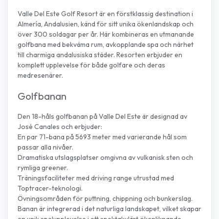
Valle Del Este Golf Resort är en förstklassig destination i
Almería, Andalusien, känd för sitt unika ökenlandskap och
över 300 soldagar per år. Här kombineras en utmanande
golfbana med bekväma rum, avkopplande spa och närhet
till charmiga andalusiska städer. Resorten erbjuder en
komplett upplevelse för både golfare och deras
medresenärer.
Golfbanan
Den 18-håls golfbanan på Valle Del Este är designad av
José Canales och erbjuder:
En par 71-bana på 5693 meter med varierande hål som
passar alla nivåer.
Dramatiska utslagsplatser omgivna av vulkanisk sten och
rymliga greener.
Träningsfaciliteter med driving range utrustad med
Toptracer-teknologi.
Övningsområden för puttning, chippning och bunkerslag.
Banan är integrerad i det naturliga landskapet, vilket skapar
en unik spelupplevelse i ett spektakulärt ökenliknande