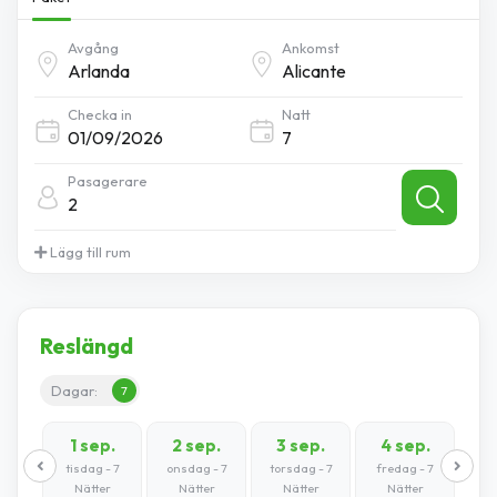
Avgång
Ankomst
Checka in
Natt
Pasagerare
2
Lägg till rum
Reslängd
Dagar:
7
1 sep.
2 sep.
3 sep.
4 sep.
tisdag - 7
onsdag - 7
torsdag - 7
fredag - 7
Nätter
Nätter
Nätter
Nätter