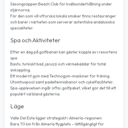
Säsongsöppen Beach Club för kvällsunderhållning under
stjärnorna.
För den som vill utforska lokala smaker finns restauranger
och barer i närheten som serverar autentiska andalusiska
specialiteter.
Spa och Aktiviteter
Efter en dag på golfbanan kan gäster koppla av i resortens
spa:
Bastu, turkiskt bad, jacuzzi och värmebäddar för total
avkoppling.
Ett modernt gym med Technogym-maskiner för träning.
Utomhuspool samt padeltennisbanor och cykelfaciliteter.
Spa-upplevelsen ingår ofta i golfpaket, vilket gör det till ett
populärt val bland gästerna.
Läge
Valle Del Este ligger strategiskt i Almería-regionen:
Bara 70 km från Almería flygplats – lättillgängligt för