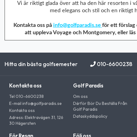
Vi är riktigt glada över att ha den här resorten i 
med elegans och stil och en riktigt 
Kontakta oss på
info@golfparadis.se
för ett försla
att uppleva Voyage och Montgomery, eller läs
Hitta din bästa golfsemester
010-6600238
Kontakta oss
Golf Paradis
Tel 010-6600238
Om oss
E-mail
info@golfparadis.se
Därför Bör Du Beställa Från
Golf Paradis
Kontakta oss
Dataskyddspolicy
Adress: Elektravägen 31, 126
30 Hägersten
För Resan
Följ oss