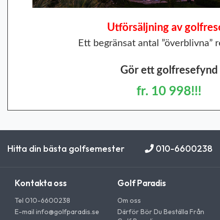
Utförsäljning av golfres
Ett begränsat antal ”överblivna” r
Gör ett golfresefynd
fr. 10 998!!!
Hitta din bästa golfsemester
010-6600238
Kontakta oss
Golf Paradis
Tel 010-6600238
Om oss
E-mail
info@golfparadis.se
Därför Bör Du Beställa Från