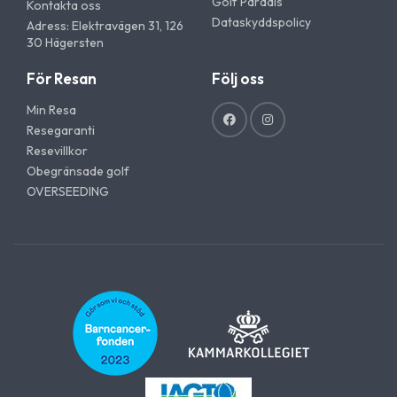
Golf Paradis
Kontakta oss
Dataskyddspolicy
Adress: Elektravägen 31, 126
30 Hägersten
För Resan
Följ oss
Min Resa
Resegaranti
Resevillkor
Obegränsade golf
OVERSEEDING